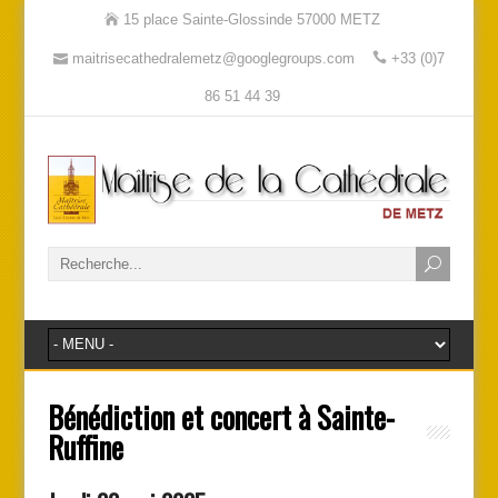
15 place Sainte-Glossinde 57000 METZ
maitrisecathedralemetz@googlegroups.com
+33 (0)7
86 51 44 39
Bénédiction et concert à Sainte-
Ruffine