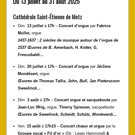
Du 13 juillet au 31 août 2025
Cathédrale Saint-Étienne de Metz
Dim.
13 juillet
à
17h
–
Concert d’orgue
par
Fabrice
Muller,
orgue
1437-1637 : 2 siècles de musique autour de l’orgue de
1537 Œuvres de B. Amerbach, H. Kotter, G.
Frescobaldi…
Dim.
20 juillet
à
17h
–
Concert d’orgue
par
Jérôme
Mondésert,
orgue
Œuvres de Thomas Tallis, John, Bull, Jan Pieterszoon
Sweelinck…
Dim.
3 août
à
17h
–
Concert orgue et sacqueboute
par
Jean-Luc Iffrig,
orgue,
Thierry Spiesser,
sacqueboute
Œuvres de Sweelinck, Scheidt, Schütz, Monteverdi…
Ven.
15 août
à
17h15
–
Concert chœur et orgue
par le
Groupe vocal « Fil d’or »
(Dir : Lewis Hammond)
&