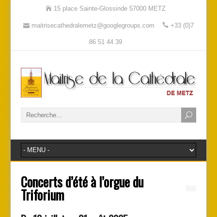
15 place Sainte-Glossinde 57000 METZ
maitrisecathedralemetz@googlegroups.com
+33 (0)7
86 51 44 39
Concerts d’été à l’orgue du
Triforium