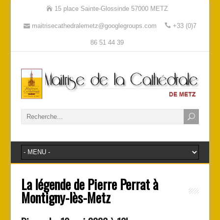
15 place Sainte-Glossinde 57000 METZ
maitrisecathedralemetz@googlegroups.com
+33 (0)7
86 51 44 39
La légende de Pierre Perrat à
Montigny-lès-Metz