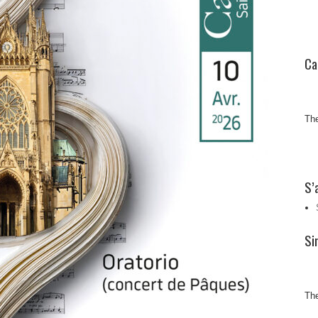
Ca
The
S’
Si
The