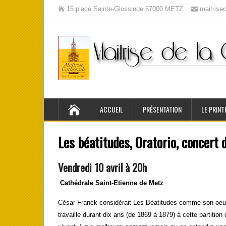
15 place Sainte-Glossinde 57000 METZ
maitris
ACCUEIL
PRÉSENTATION
LE PRINT
Les béatitudes, Oratorio, concert 
V
endredi 10 avril à 20h
Cathédrale Saint-Etienne de Metz
César Franck considérait Les Béatitudes comme son oeuvre
travaille durant dix ans (de 1869 à 1879) à cette partition