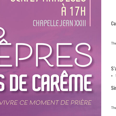
Ca
The
S’
Si
The