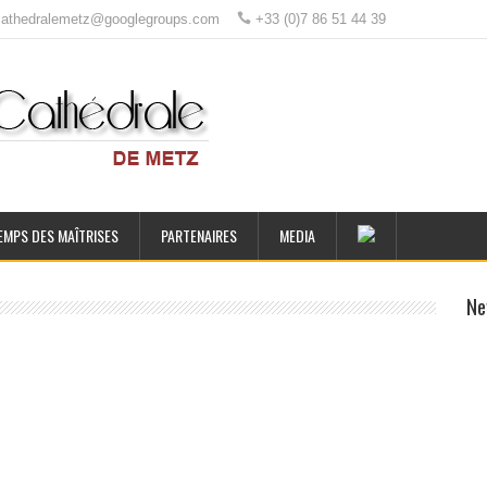
ecathedralemetz@googlegroups.com
+33 (0)7 86 51 44 39
EMPS DES MAÎTRISES
PARTENAIRES
MEDIA
Ne