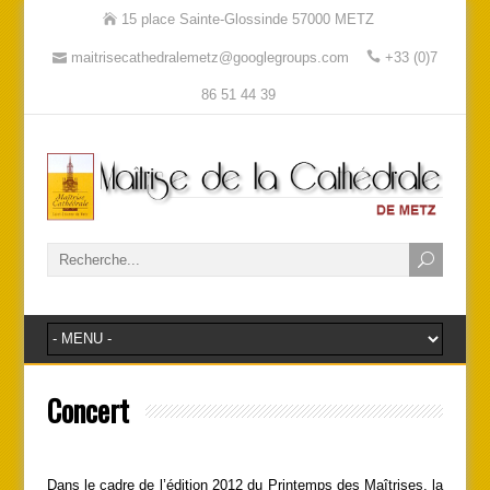
15 place Sainte-Glossinde 57000 METZ
maitrisecathedralemetz@googlegroups.com
+33 (0)7
86 51 44 39
Concert
Dans le cadre de l’édition 2012 du Printemps des Maîtrises, la