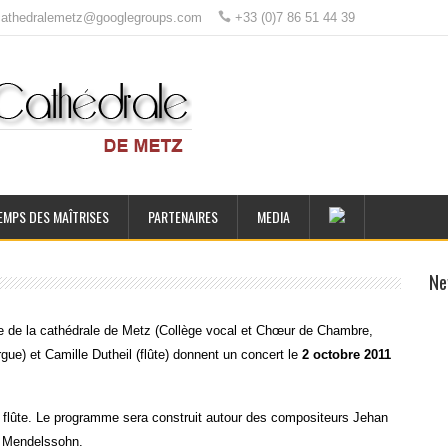
ecathedralemetz@googlegroups.com
+33 (0)7 86 51 44 39
EMPS DES MAÎTRISES
PARTENAIRES
MEDIA
Ne
se de la cathédrale de Metz (Collège vocal et Chœur de Chambre,
gue) et Camille Dutheil (flûte) donnent un concert le
2 octobre 2011
e flûte. Le programme sera construit autour des compositeurs Jehan
x Mendelssohn.