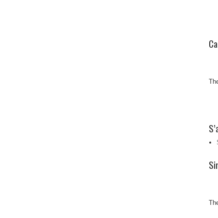
Ca
The
S’
Si
The