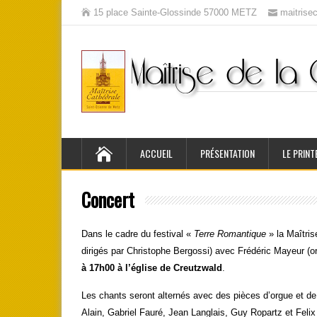
15 place Sainte-Glossinde 57000 METZ
maitris
ACCUEIL
PRÉSENTATION
LE PRINT
Concert
Dans le cadre du festival «
Terre Romantique
» la Maîtri
dirigés par Christophe Bergossi) avec Frédéric Mayeur (or
à 17h00 à l’église de Creutzwald
.
Les chants seront alternés avec des pièces d’orgue et d
Alain, Gabriel Fauré, Jean Langlais, Guy Ropartz et Feli