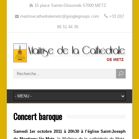
15 place Sainte-Glossinde 57000 METZ
maitrisecathedralemetz@googlegroups.com
+33 (0)7
86 51 44 39
Concert baroque
Samedi 1er octobre 2011 à 20h30 à l’église Saint-Joseph
de Montigny-lès-Metz
, la Maîtrise de la cathédrale de Metz,