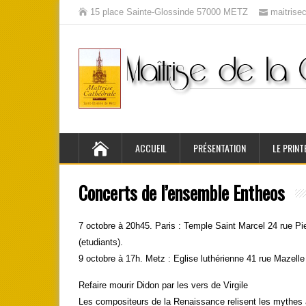
15 place Sainte-Glossinde 57000 METZ
maitris
ACCUEIL
PRÉSENTATION
LE PRINT
Concerts de l’ensemble Entheos
7 octobre à 20h45. Paris : Temple Saint Marcel 24 rue Pie
(etudiants).
9 octobre à 17h. Metz : Eglise luthérienne 41 rue Mazelle
Refaire mourir Didon par les vers de Virgile
Les compositeurs de la Renaissance relisent les mythes 