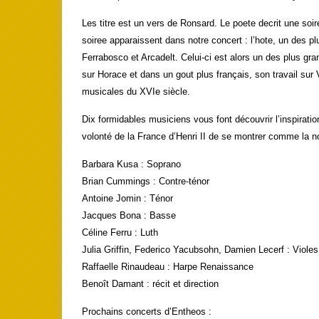
Les titre est un vers de Ronsard. Le poete decrit une soi
soiree apparaissent dans notre concert : l’hote, un des 
Ferrabosco et Arcadelt. Celui-ci est alors un des plus gr
sur Horace et dans un gout plus français, son travail sur 
musicales du XVIe siècle.
Dix formidables musiciens vous font découvrir l’inspirati
volonté de la France d’Henri II de se montrer comme la 
Barbara Kusa : Soprano
Brian Cummings : Contre-ténor
Antoine Jomin : Ténor
Jacques Bona : Basse
Céline Ferru : Luth
Julia Griffin, Federico Yacubsohn, Damien Lecerf : Viol
Raffaelle Rinaudeau : Harpe Renaissance
Benoît Damant : récit et direction
Prochains concerts d’Entheos :