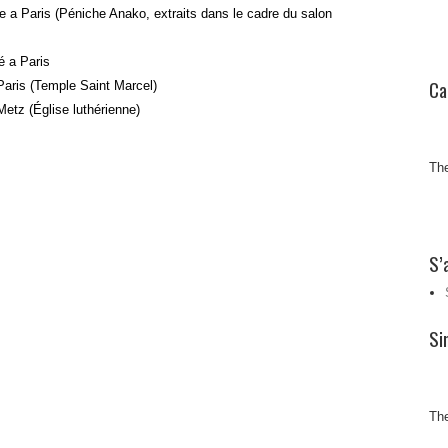
le a Paris (Péniche Anako, extraits dans le cadre du salon
é a Paris
Ca
 Paris (Temple Saint Marcel)
Metz (Église luthérienne)
The
S’
Si
The