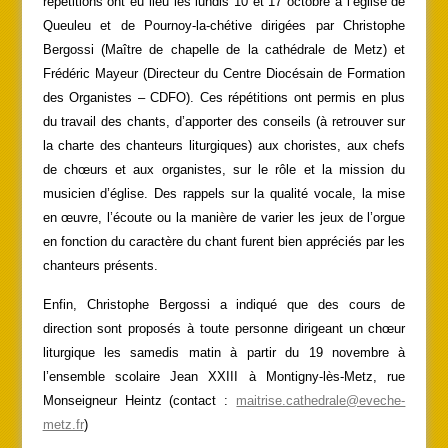
répétitions ont eu lieu les lundis 10 et 17 octobre à l’église de
Queuleu et de Pournoy-la-chétive dirigées par Christophe
Bergossi (Maître de chapelle de la cathédrale de Metz) et
Frédéric Mayeur (Directeur du Centre Diocésain de Formation
des Organistes – CDFO). Ces répétitions ont permis en plus
du travail des chants, d’apporter des conseils (à retrouver sur
la charte des chanteurs liturgiques) aux choristes, aux chefs
de chœurs et aux organistes, sur le rôle et la mission du
musicien d’église. Des rappels sur la qualité vocale, la mise
en œuvre, l’écoute ou la manière de varier les jeux de l’orgue
en fonction du caractère du chant furent bien appréciés par les
chanteurs présents.
Enfin, Christophe Bergossi a indiqué que des cours de
direction sont proposés à toute personne dirigeant un chœur
liturgique les samedis matin à partir du 19 novembre à
l’ensemble scolaire Jean XXIII à Montigny-lès-Metz, rue
Monseigneur Heintz (contact :
maitrise.cathedrale@eveche-
metz.fr
)