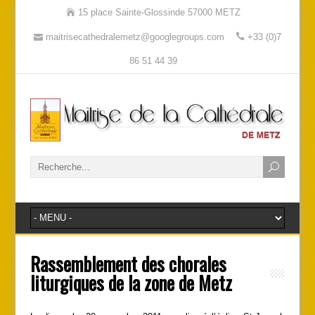
15 place Sainte-Glossinde 57000 METZ
maitrisecathedralemetz@googlegroups.com
+33 (0)7
86 51 44 39
Rassemblement des chorales
liturgiques de la zone de Metz