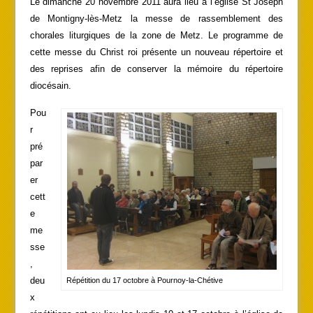
Le dimanche 20 novembre 2011 aura lieu à l’église St Joseph
de Montigny-lès-Metz la messe de rassemblement des
chorales liturgiques de la zone de Metz. Le programme de
cette messe du Christ roi présente un nouveau répertoire et
des reprises afin de conserver la mémoire du répertoire
diocésain.
Pou
r
pré
par
er
cett
e
me
sse
,
deu
Répétition du 17 octobre à Pournoy-la-Chétive
x