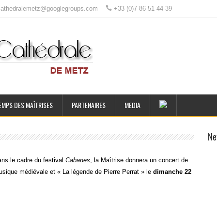
ecathedralemetz@googlegroups.com
+33 (0)7 86 51 44 39
EMPS DES MAÎTRISES
PARTENAIRES
MEDIA
Ne
ns le cadre du festival
Cabanes
, la Maîtrise donnera un concert de
sique médiévale et « La légende de Pierre Perrat » le
dimanche 22