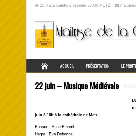
15 place Sainte-Glossinde 57000 METZ
maitris
ACCUEIL
PRÉSENTATION
LE PRINT
22 juin – Musique Médiévale
Da
mu
juin à 18h à la cathédrale de Metz.
Basson : Anne Bihorel
Harpe : Eva Debonne