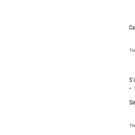
Ca
The
S’
Si
The