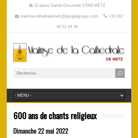
15 place Sainte-Glossinde 57000 METZ
maitrisecathedralemetz@googlegroups.com
+33 (0)7
86 51 44 39
600 ans de chants religieux
Dimanche 22 mai 2022