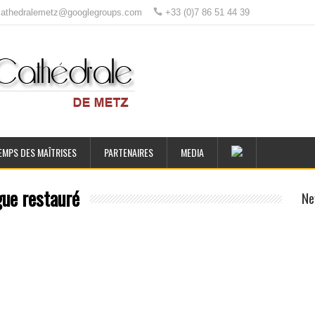
ecathedralemetz@googlegroups.com
+33 (0)7 86 51 44 39
EMPS DES MAÎTRISES
PARTENAIRES
MEDIA
gue restauré
Ne