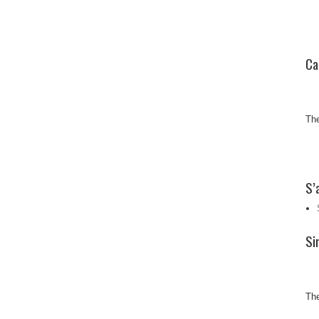
Ca
The
S’
Si
The