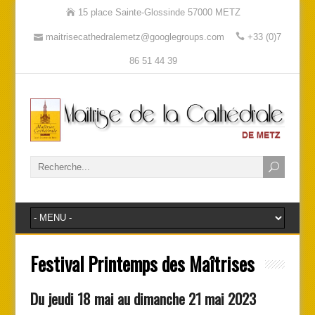
15 place Sainte-Glossinde 57000 METZ
maitrisecathedralemetz@googlegroups.com
+33 (0)7
86 51 44 39
Festival Printemps des Maîtrises
Du jeudi 18 mai au dimanche 21 mai 2023