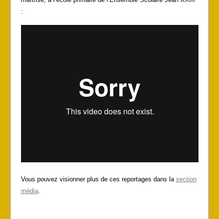
:
Vous pouvez visionner plus de ces reportages dans la
section
média
.