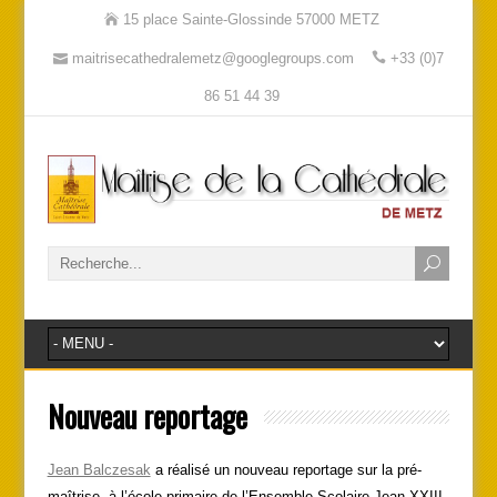
15 place Sainte-Glossinde 57000 METZ
maitrisecathedralemetz@googlegroups.com
+33 (0)7
86 51 44 39
Nouveau reportage
Jean Balczesak
a réalisé un nouveau reportage sur la pré-
maîtrise, à l’école primaire de l’Ensemble Scolaire Jean XXIII