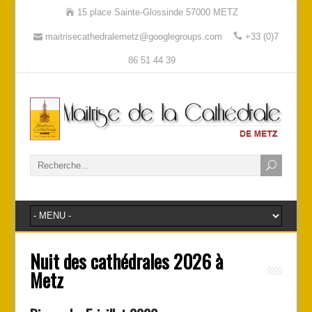
15 place Sainte-Glossinde 57000 METZ
maitrisecathedralemetz@googlegroups.com
+33 (0)7
86 51 44 39
Nuit des cathédrales 2026 à
Metz