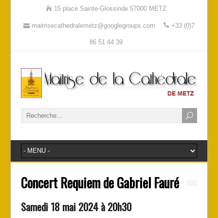
15 place Sainte-Glossinde 57000 METZ
maitrisecathedralemetz@googlegroups.com
+33 (0)7
86 51 44 39
Concert Requiem de Gabriel Fauré
Samedi 18 mai 2024 à 20h30