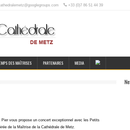
ecathedralemetz@googlegroups.com
+33 (0)7 86 51 44 39
EMPS DES MAÎTRISES
PARTENAIRES
MEDIA
Ne
t Pier vous propose un concert exceptionnel avec les Petits
rée de la Maîtrise de la Cathédrale de Metz.