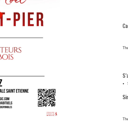
Ca
The
S’
Si
The