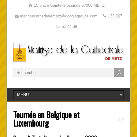
15 place Sainte-Glossinde 57000 METZ
maitrisecathedralemetz@googlegroups.com
+33 (0)7
86 51 44 39
Tournée en Belgique et
Luxembourg