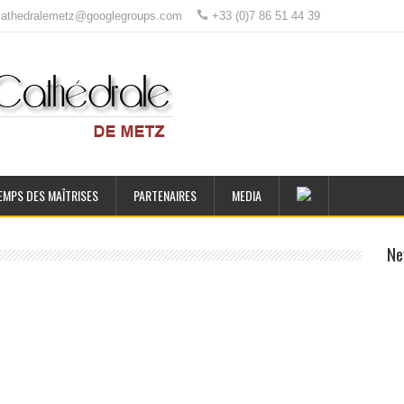
ecathedralemetz@googlegroups.com
+33 (0)7 86 51 44 39
EMPS DES MAÎTRISES
PARTENAIRES
MEDIA
Ne