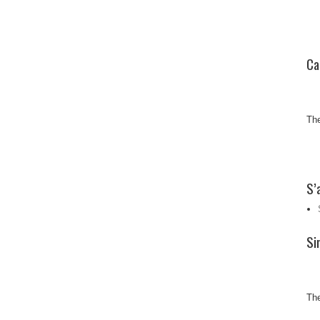
Ca
The
S’
Si
The