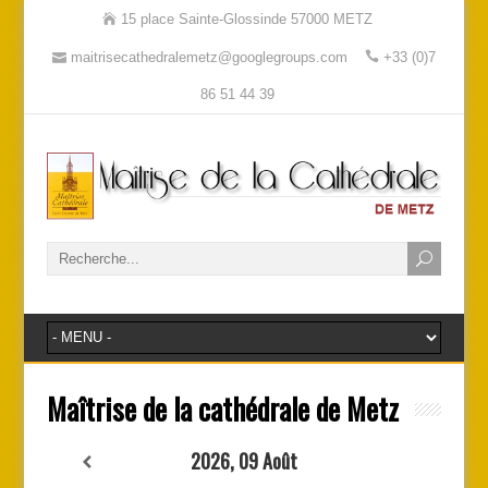
15 place Sainte-Glossinde 57000 METZ
maitrisecathedralemetz@googlegroups.com
+33 (0)7
86 51 44 39
Maîtrise de la cathédrale de Metz
2026, 09 Août