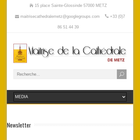
15 place Sainte-Glossinde 57000 METZ
maitrisecathedralemetz@googlegroups.com
+33 (0)7
86 51 44 39
Newsletter