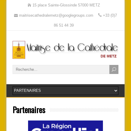
15 place Sainte-Glossinde 57000 METZ
maitrisecathedralemetz@googlegroups.com
+33 (0)7
86 51 44 39
Partenaires