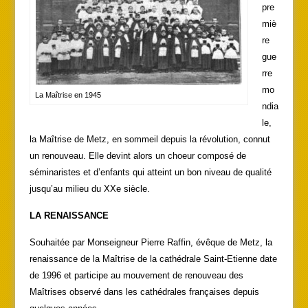
pre
miè
re
gue
rre
mo
La Maîtrise en 1945
ndia
le,
la Maîtrise de Metz, en sommeil depuis la révolution, connut
un renouveau. Elle devint alors un choeur composé de
séminaristes et d’enfants qui atteint un bon niveau de qualité
jusqu’au milieu du XXe siècle.
LA RENAISSANCE
Souhaitée par Monseigneur Pierre Raffin, évêque de Metz, la
renaissance de la Maîtrise de la cathédrale Saint-Etienne date
de 1996 et participe au mouvement de renouveau des
Maîtrises observé dans les cathédrales françaises depuis