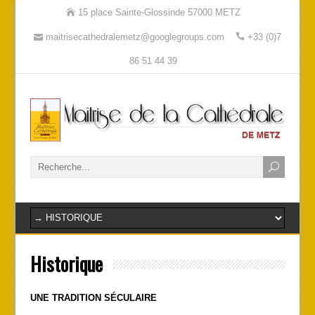
15 place Sainte-Glossinde 57000 METZ
maitrisecathedralemetz@googlegroups.com
+33 (0)7
86 51 44 39
Historique
UNE TRADITION SÉCULAIRE