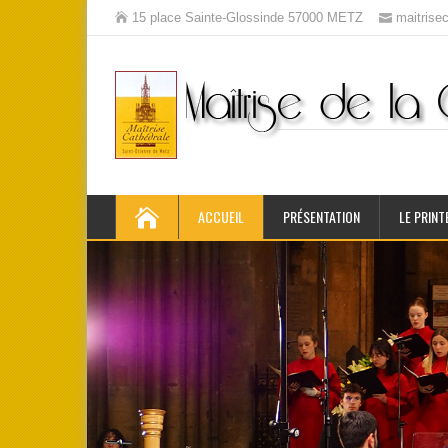
15 place Sainte-Glossinde 57000 METZ
maitris
ACCUEIL
PRÉSENTATION
LE PRINT