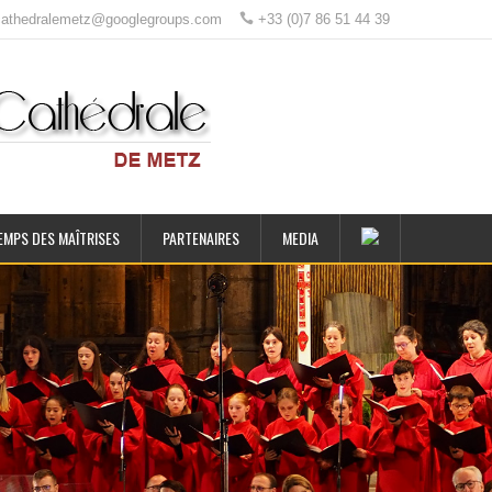
ecathedralemetz@googlegroups.com
+33 (0)7 86 51 44 39
EMPS DES MAÎTRISES
PARTENAIRES
MEDIA