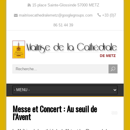
15 place Sainte-Glossinde 57000 METZ
maitrisecathedralemetz@googlegroups.com
+33 (0)7
86 51 44 39
Messe et Concert : Au seuil de
l’Avent