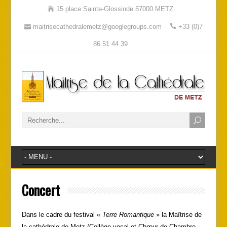
15 place Sainte-Glossinde 57000 METZ
maitrisecathedralemetz@googlegroups.com
+33 (0)7
86 51 44 39
Concert
Dans le cadre du festival «
Terre Romantique
» la Maîtrise de
la cathédrale de Metz (Collège vocal et Chœur de Chambre,