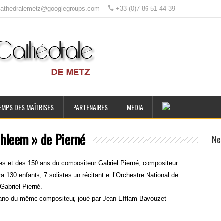
ecathedralemetz@googlegroups.com
+33 (0)7 86 51 44 39
EMPS DES MAÎTRISES
PARTENAIRES
MEDIA
thleem » de Pierné
Ne
ses et des 150 ans du compositeur Gabriel Pierné, compositeur
130 enfants, 7 solistes un récitant et l’Orchestre National de
Gabriel Pierné.
ano du même compositeur, joué par Jean-Efflam Bavouzet