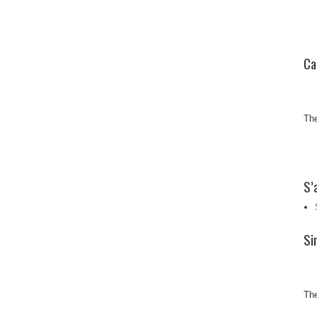
Ca
The
S’
Si
The