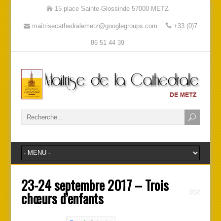
15 place Sainte-Glossinde 57000 METZ
maitrisecathedralemetz@googlegroups.com
+33 (0)7
86 51 44 39
23-24 septembre 2017 – Trois
chœurs d’enfants