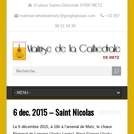
15 place Sainte-Glossinde 57000 METZ
maitrisecathedralemetz@googlegroups.com
+33 (0)7
86 51 44 39
6 dec. 2015 – Saint Nicolas
Le 6 décembre 2015, à 16h à l’arsenal de Metz, le chœur
Régional de Lorraine (Jacky Locks), Novo Genere (Jacky