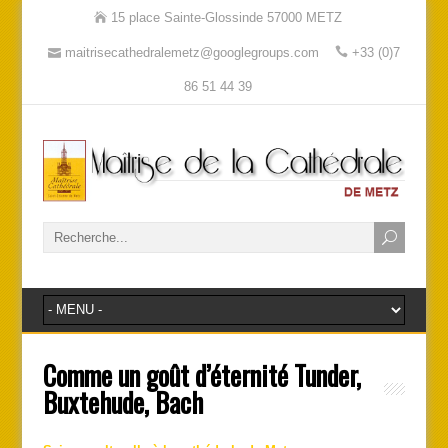
15 place Sainte-Glossinde 57000 METZ
maitrisecathedralemetz@googlegroups.com
+33 (0)7
86 51 44 39
Comme un goût d’éternité Tunder,
Buxtehude, Bach