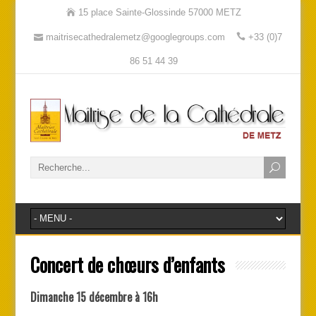
15 place Sainte-Glossinde 57000 METZ
maitrisecathedralemetz@googlegroups.com
+33 (0)7
86 51 44 39
Concert de chœurs d’enfants
Dimanche 15 décembre à 16h