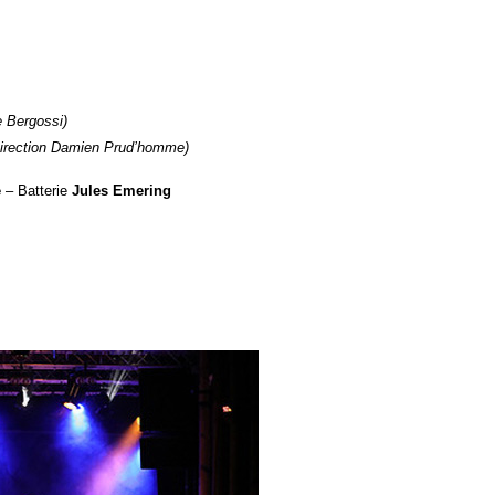
e Bergossi)
irection Damien Prud’homme)
e
– Batterie
Jules Emering