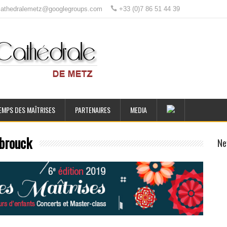
ecathedralemetz@googlegroups.com
+33 (0)7 86 51 44 39
EMPS DES MAÎTRISES
PARTENAIRES
MEDIA
lbrouck
Ne