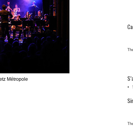
Ca
The
S’
etz Métropole
Si
The