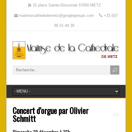
15 place Sainte-Glossinde 57000 METZ
maitrisecathedralemetz@googlegroups.com
+33 (0)7
86 51 44 39
Concert d’orgue par Olivier
Schmitt