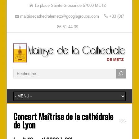
15 place Sainte-Glossinde 57000 METZ
maitrisecathedralemetz@googlegroups.com
+33 (0)7
86 51 44 39
Concert Maîtrise de la cathédrale
de Lyon