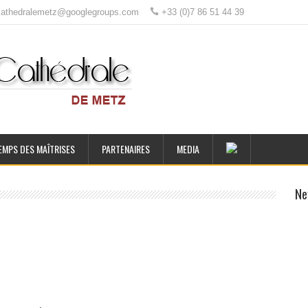
ecathedralemetz@googlegroups.com
+33 (0)7 86 51 44 39
EMPS DES MAÎTRISES
PARTENAIRES
MEDIA
Ne