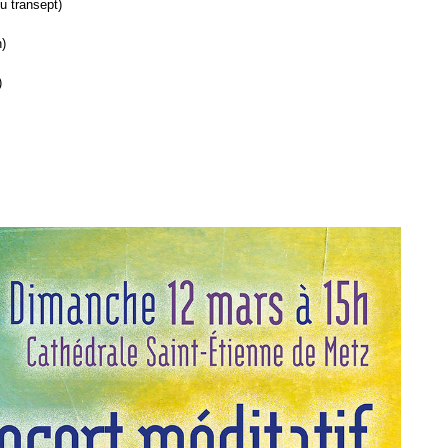
du transept)
n)
)