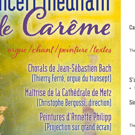
Ca
The
S’
Si
The