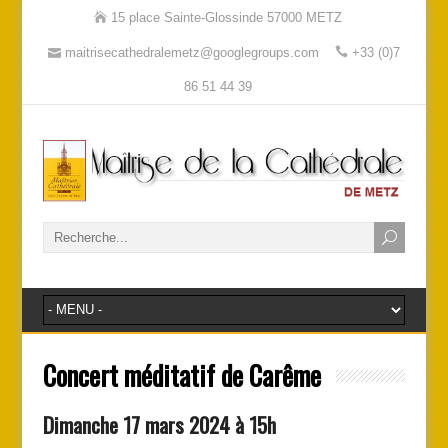
15 place Sainte-Glossinde 57000 METZ
maitrisecathedralemetz@googlegroups.com
+33 (0)7
86 51 44 39
Concert méditatif de Carême
Dimanche 17 mars 2024 à 15h