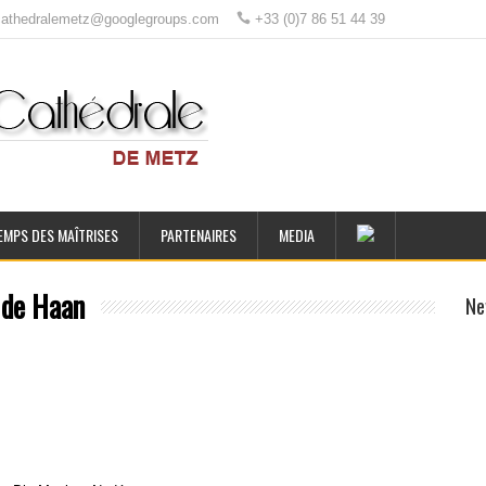
ecathedralemetz@googlegroups.com
+33 (0)7 86 51 44 39
EMPS DES MAÎTRISES
PARTENAIRES
MEDIA
 de Haan
Ne