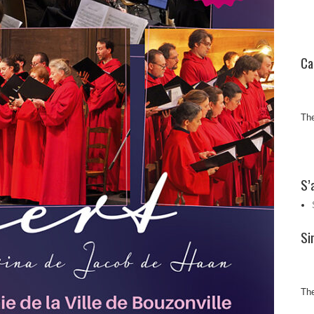
Ca
The
S’
Si
The