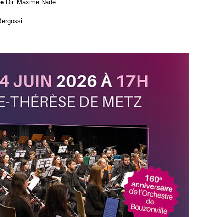
le
Dir. Maxime Nadé
 Bergossi