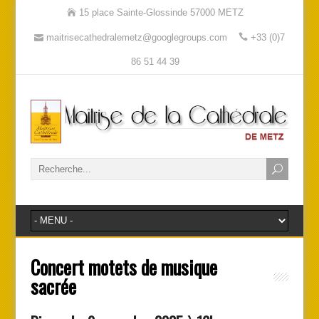
15 place Sainte-Glossinde 57000 METZ
maitrisecathedralemetz@googlegroups.com
+33 (0)7
86 51 44 39
Concert motets de musique
sacrée