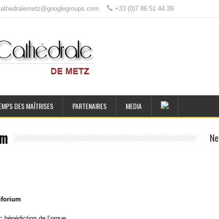
ecathedralemetz@googlegroups.com
+33 (0)7 86 51 44 39
EMPS DES MAÎTRISES
PARTENAIRES
MEDIA
um
Ne
iforium
c bénédiction de l’orgue.