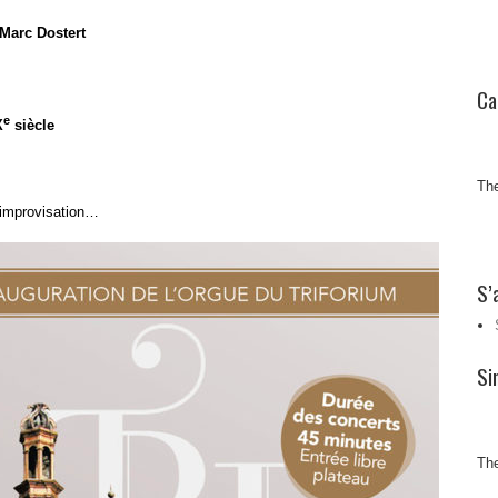
Marc Dostert
Ca
e
X
siècle
The
 improvisation…
S’
Si
The