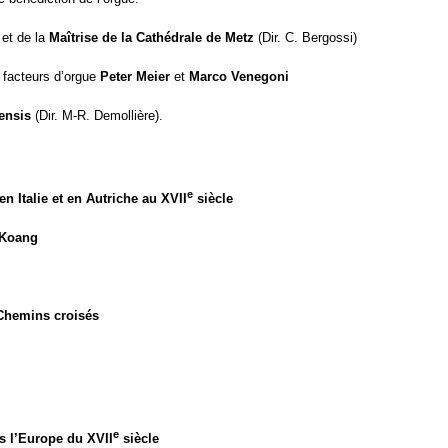
 et de la
Maîtrise de la Cathédrale de Metz
(Dir. C. Bergossi)
s facteurs d’orgue
Peter Meier
et
Marco Venegoni
ensis
(Dir. M-R. Demollière).
e
n Italie et en Autriche au XVII
siècle
 Koang
, Chemins croisés
e
s l’Europe du XVII
siècle