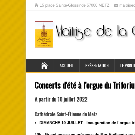
15 place Sainte-Glossinde 57000 METZ
maitris
ACCUEIL
PRÉSENTATION
LE PRINT
Concerts d’été à l’orgue du Trifori
A partir du 10 juillet 2022
Cathédrale Saint-Étienne de Metz
DIMANCHE 10 JUILLET
:
Inauguration de l’orgue tr
10h : Grand-messe en présence de Mgr Vuillemin
ave