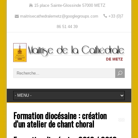
15 place Sainte-Glossinde 57000 METZ
maitrisecathedralemetz@googlegroups.com
+33 (0)7
86 51 44 39
Formation diocésaine : création
d’un atelier de chant choral