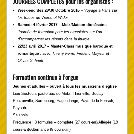
JOURNEES COMPLETES pour les organistes :
Week-end des 29/30 Octobre 2016
–
Voyage à Paris sur
les traces de Vierne et Widor
Samedi 4 février 2017 – Metz/Maison diocésaine
:
Journée de formation pour les organistes
sur l’art
d’accompagner les répons dans la liturgie
22/23 avril 2017 – Master-Class musique baroque et
romantique
:
avec Thierry Ferré,
Frédéric Mayeur et
Olivier Schmitt
Formation continue à l’orgue
Jeunes et adultes – ouvert à tous les musiciens d’église
Lieu Secteurs pastoraux de Metz, Thionville, Boulay-
Bouzonville, Sarrebourg, Hagondange, Pays de la Fensch,
Pays du
Saulnois.
Fréquence : 3 formules – complète (27 cours-an)/Allégée (18
cours-an)/Alternance (9 cours-an)