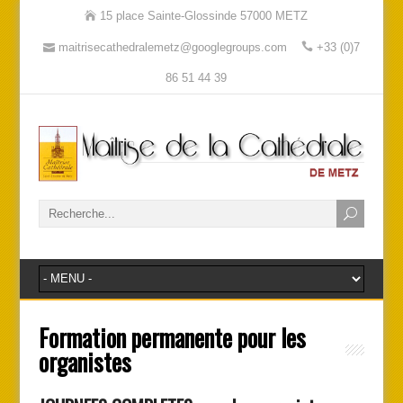
15 place Sainte-Glossinde 57000 METZ
maitrisecathedralemetz@googlegroups.com
+33 (0)7
86 51 44 39
Formation permanente pour les
organistes