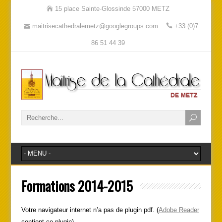
15 place Sainte-Glossinde 57000 METZ
maitrisecathedralemetz@googlegroups.com
+33 (0)7
86 51 44 39
Formations 2014-2015
Votre navigateur internet n’a pas de plugin pdf. (
Adobe Reader
contient ce plugin)