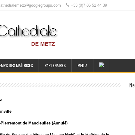
ecathedralemetz@googlegroups.com
+33 (0)7 86 51 44 39
EMPS DES MAÎTRISES
PARTENAIRES
MEDIA
Ne
tz
nville
-Pierremont de Mancieulles
(Annulé)
lle de Bouzonville (direction Maxime Nadé) et la Maîtrise de la