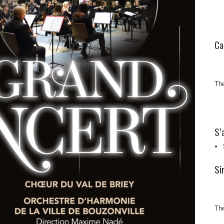
Ca
The
S’
Si
The