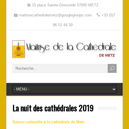
15 place Sainte-Glossinde 57000 METZ
maitrisecathedralemetz@googlegroups.com
+33 (0)7
86 51 44 39
La nuit des cathédrales 2019
Saison culturelle à la cathédrale de Metz