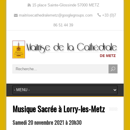
15 place Sainte-Glossinde 57000 METZ
maitrisecathedralemetz@googlegroups.com
+33 (0)7
86 51 44 39
Musique Sacrée à Lorry-les-Metz
Samedi 20 novembre 2021 à 20h30