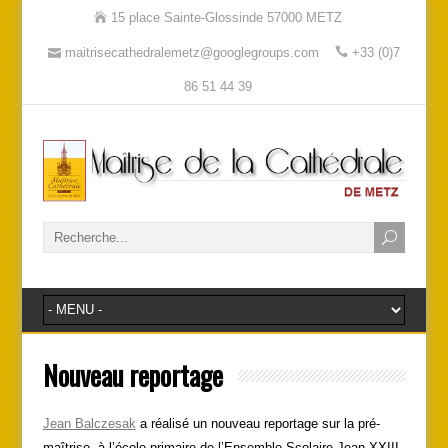
15 place Sainte-Glossinde 57000 METZ
maitrisecathedralemetz@googlegroups.com
+33 (0)7
86 51 44 39
Nouveau reportage
Jean Balczesak
a réalisé un nouveau reportage sur la pré-
maîtrise, à l’école primaire de l’Ensemble Scolaire Jean XXIII