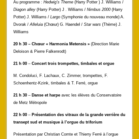
Au programme :
Hedwig’s Theme
(Harry Potter ) J. Williams /
Diagon alley
(Harry Potter) J . Williams /
Nimbus 2000
(Harry
Potter) J. Williams /
Largo
(Symphonie du nouveau monde) A.
Dvorak /
Alleluia
(Chœur) G. Haendel /
Star wars
(Thème) J.
Williams
20 h 30 – Chœur « Harmonia Metensis »
(Direction Marie
Deloison & Pierre Falkenrodt)
21 h 00
–
Concert trois trompettes, timbales et orgue
M. Condoluci, F. Lachaux, C. Zimmer, trompettes, F.
Schoenhentz-Kzink, timbales & T. Ferré, orgue
21 h 30
–
Danse et harpe
avec les élèves du Conservatoire
de Metz Métropole
22 h 00
–
Présentation des vitraux de la grande verrière du
transept sud et musique à l’orgue du triforium
Présentation par Christian Comte et Thierry Ferré à l’orgue