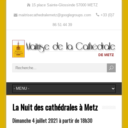
15 place Sainte-Glossinde 57000 METZ
maitrisecathedralemetz@googlegroups.com
+33 (0)7
86 51 44 39
La Nuit des cathédrales à Metz
Dimanche 4 juillet 2021 à partir de 18h30