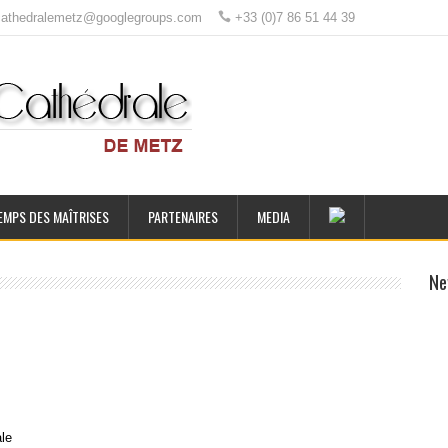
ecathedralemetz@googlegroups.com
+33 (0)7 86 51 44 39
EMPS DES MAÎTRISES
PARTENAIRES
MEDIA
Ne
ale