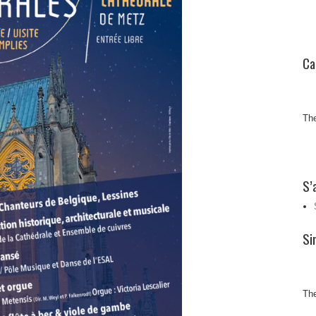
Ca
The
S’
Si
The