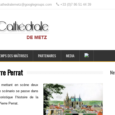
ecathedralemetz@googlegroups.com
+33 (0)7 86 51 44 39
EMPS DES MAÎTRISES
PARTENAIRES
MEDIA
re Perrat
Ne
 mettant en scène deux
 le scénario se passe dans
istique l’histoire de la
ierre Perrat.