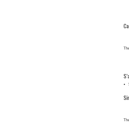
Ca
The
S’
Si
The