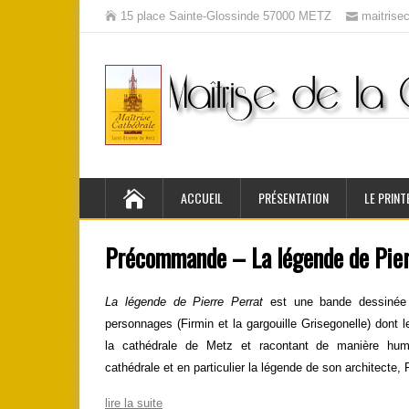
15 place Sainte-Glossinde 57000 METZ
maitris
ACCUEIL
PRÉSENTATION
LE PRINT
Précommande – La légende de Pier
La légende de Pierre Perrat
est une bande dessinée
personnages (Firmin et la gargouille Grisegonelle) dont
la cathédrale de Metz et racontant de manière humor
cathédrale et en particulier la légende de son architecte, P
lire la suite